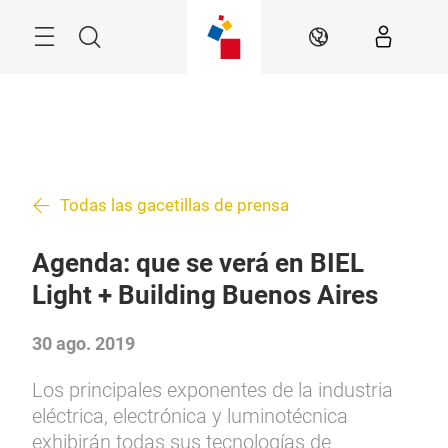
Saltar
Menú
Buscar
ES
Todas las gacetillas de prensa
Agenda: que se verá en BIEL
Light + Building Buenos Aires
30 ago. 2019
Los principales exponentes de la industria
eléctrica, electrónica y luminotécnica
exhibirán todas sus tecnologías de