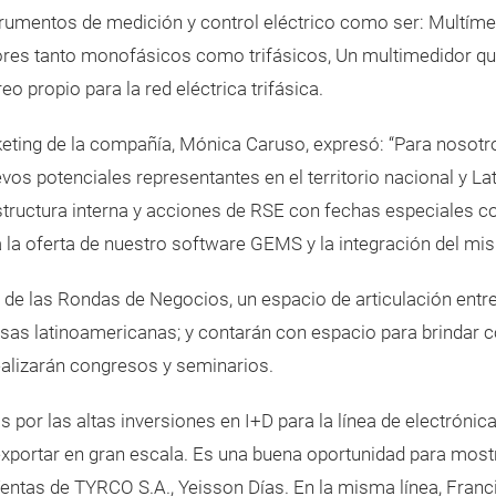
strumentos de medición y control eléctrico como ser: Multím
ores tanto monofásicos como trifásicos, Un multimedidor 
o propio para la red eléctrica trifásica.
keting de la compañía, Mónica Caruso, expresó: “Para nosotro
os potenciales representantes en el territorio nacional y 
tructura interna y acciones de RSE con fechas especiales c
la oferta de nuestro software GEMS y la integración del mi
 de las Rondas de Negocios, un espacio de articulación ent
sas latinoamericanas; y contarán con espacio para brindar con
ealizarán congresos y seminarios.
por las altas inversiones en I+D para la línea de electrónica
xportar en gran escala. Es una buena oportunidad para mostr
Ventas de TYRCO S.A., Yeisson Días. En la misma línea, Fran